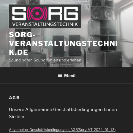
Zum
Inhalt
springen
SORG-
VERANSTALTUNGSTECHNI
K.DE
Sound hören Sound fühlen und erleben
Menü
AGB
Unsere Allgemeinen Geschäftsbedingungen finden
Sie hier.
Allgemeine-Geschäftsbedingungen_AGB(Sorg-VT-2024_01_13)